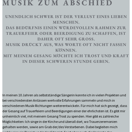
MUSIK ZUM ABSCHIED
UNENDLICH SCHWER IST DER VERLUST EINES LIEBEN
MENSCHEN.
DAS BEDÜRFNIS EINEN WÜRDEVOLLEN RAHMEN ZUR
TRAUERFEIER ODER BEERDIGUNG ZU SCHAFFEN, IST
DAHER OFT SEHR GROSS.
MUSIK DRÜCKT AUS, WAS WORTE OFT NICHT FASSEN
KÖNNEN.
MIT MEINEM GESANG MÖCHTE ICH TROST UND KRAFT
IN DIESER SCHWEREN STUNDE GEBEN.
In meinen 10 Jahren als selbstständige Sängerin konnte ich in vielen Projekten und
bei verschiedensten Anlässen wertvolle Erfahrungen sammeln und mich in
verschiedenen Musik-Richtungen weiterentwickeln. Für mich hat sich gezeigt, dass
der Gesang auf Trauerfeiern und Beerdigungen einer der ehrlichsten ist. Es gibt mir
unheimlich viel, mit meinem Gesang Trost zu spenden. Hier gibt es zahlreiche
Möglichkeiten: Ich singe in der Kirche und überall dort, wo Trauerzeremonien
gehalten werden, sowie am Grab der/des Verstorbenen. Dabei begleiten mich