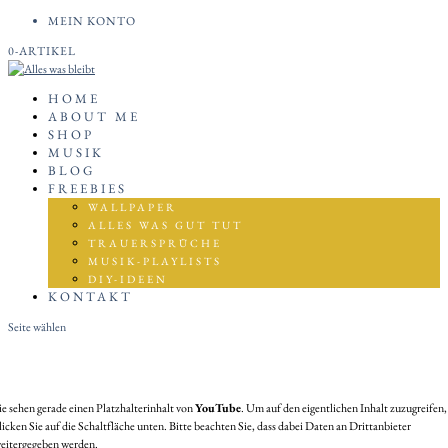
MEIN KONTO
0-ARTIKEL
HOME
ABOUT ME
SHOP
MUSIK
BLOG
FREEBIES
WALLPAPER
ALLES WAS GUT TUT
TRAUERSPRÜCHE
MUSIK-PLAYLISTS
DIY-IDEEN
KONTAKT
Seite wählen
ie sehen gerade einen Platzhalterinhalt von
YouTube
. Um auf den eigentlichen Inhalt zuzugreifen,
licken Sie auf die Schaltfläche unten. Bitte beachten Sie, dass dabei Daten an Drittanbieter
eitergegeben werden.