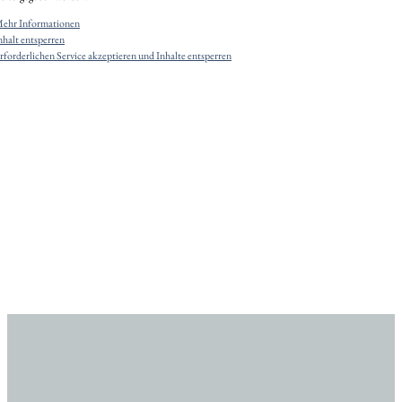
ehr Informationen
nhalt entsperren
rforderlichen Service akzeptieren und Inhalte entsperren