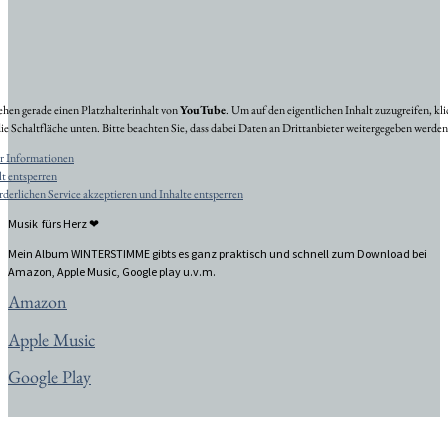
sehen gerade einen Platzhalterinhalt von
YouTube
. Um auf den eigentlichen Inhalt zuzugreifen, kli
die Schaltfläche unten. Bitte beachten Sie, dass dabei Daten an Drittanbieter weitergegeben werden
 Informationen
lt entsperren
rderlichen Service akzeptieren und Inhalte entsperren
Musik fürs Herz ❤
Mein Album WINTERSTIMME gibts es ganz praktisch und schnell zum Download bei
Amazon, Apple Music, Google play u.v.m.
Amazon
Apple Music
Google Play