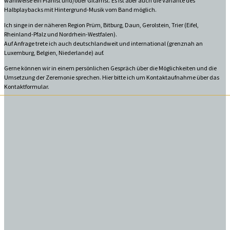
wahlweise ein Pianist und/oder Gitarrist. Es ist aber auch die Variante des
Halbplaybacks mit Hintergrund-Musik vom Band möglich.
Ich singe in der näheren Region Prüm, Bitburg, Daun, Gerolstein, Trier (Eifel,
Rheinland-Pfalz und Nordrhein-Westfalen).
Auf Anfrage trete ich auch deutschlandweit und international (grenznah an
Luxemburg, Belgien, Niederlande) auf.
Gerne können wir in einem persönlichen Gespräch über die Möglichkeiten und die
Umsetzung der Zeremonie sprechen. Hier bitte ich um Kontaktaufnahme über das
Kontaktformular.