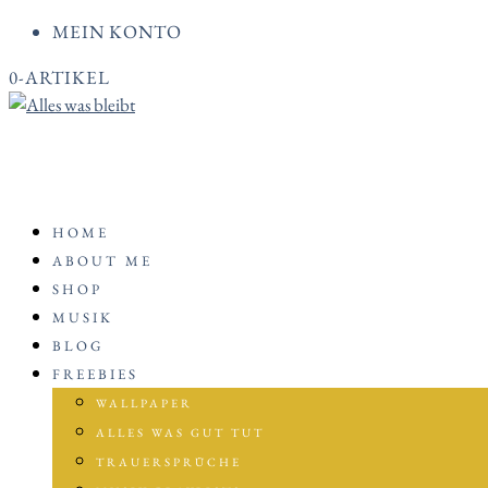
MEIN KONTO
0-ARTIKEL
HOME
ABOUT ME
SHOP
MUSIK
BLOG
FREEBIES
WALLPAPER
ALLES WAS GUT TUT
TRAUERSPRÜCHE