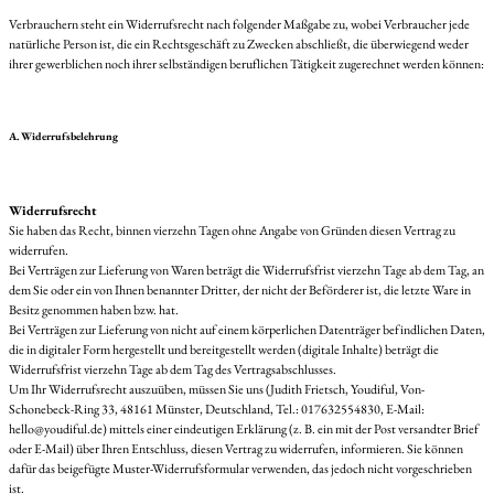
Verbrauchern steht ein Widerrufsrecht nach folgender Maßgabe zu, wobei Verbraucher jede
natürliche Person ist, die ein Rechtsgeschäft zu Zwecken abschließt, die überwiegend weder
ihrer gewerblichen noch ihrer selbständigen beruflichen Tätigkeit zugerechnet werden können:
A. Widerrufsbelehrung
Widerrufsrecht
Sie haben das Recht, binnen vierzehn Tagen ohne Angabe von Gründen diesen Vertrag zu
widerrufen.
Bei Verträgen zur Lieferung von Waren beträgt die Widerrufsfrist vierzehn Tage ab dem Tag, an
dem Sie oder ein von Ihnen benannter Dritter, der nicht der Beförderer ist, die letzte Ware in
Besitz genommen haben bzw. hat.
Bei Verträgen zur Lieferung von nicht auf einem körperlichen Datenträger befindlichen Daten,
die in digitaler Form hergestellt und bereitgestellt werden (digitale Inhalte) beträgt die
Widerrufsfrist vierzehn Tage ab dem Tag des Vertragsabschlusses.
Um Ihr Widerrufsrecht auszuüben, müssen Sie uns (Judith Frietsch, Youdiful, Von-
Schonebeck-Ring 33, 48161 Münster, Deutschland, Tel.: 017632554830, E-Mail:
hello@youdiful.de) mittels einer eindeutigen Erklärung (z. B. ein mit der Post versandter Brief
oder E-Mail) über Ihren Entschluss, diesen Vertrag zu widerrufen, informieren. Sie können
dafür das beigefügte Muster-Widerrufsformular verwenden, das jedoch nicht vorgeschrieben
ist.