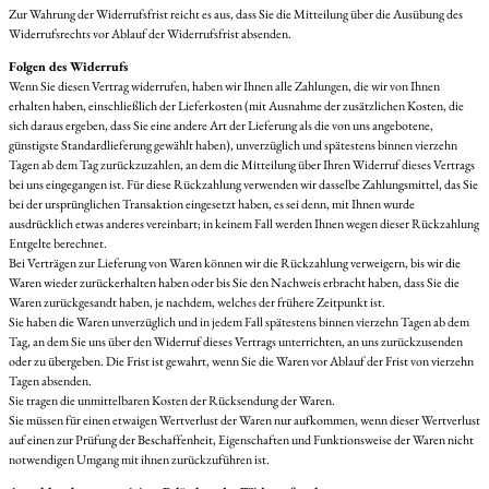
Zur Wahrung der Widerrufsfrist reicht es aus, dass Sie die Mitteilung über die Ausübung des
Widerrufsrechts vor Ablauf der Widerrufsfrist absenden.
Folgen des Widerrufs
Wenn Sie diesen Vertrag widerrufen, haben wir Ihnen alle Zahlungen, die wir von Ihnen
erhalten haben, einschließlich der Lieferkosten (mit Ausnahme der zusätzlichen Kosten, die
sich daraus ergeben, dass Sie eine andere Art der Lieferung als die von uns angebotene,
günstigste Standardlieferung gewählt haben), unverzüglich und spätestens binnen vierzehn
Tagen ab dem Tag zurückzuzahlen, an dem die Mitteilung über Ihren Widerruf dieses Vertrags
bei uns eingegangen ist. Für diese Rückzahlung verwenden wir dasselbe Zahlungsmittel, das Sie
bei der ursprünglichen Transaktion eingesetzt haben, es sei denn, mit Ihnen wurde
ausdrücklich etwas anderes vereinbart; in keinem Fall werden Ihnen wegen dieser Rückzahlung
Entgelte berechnet.
Bei Verträgen zur Lieferung von Waren können wir die Rückzahlung verweigern, bis wir die
Waren wieder zurückerhalten haben oder bis Sie den Nachweis erbracht haben, dass Sie die
Waren zurückgesandt haben, je nachdem, welches der frühere Zeitpunkt ist.
Sie haben die Waren unverzüglich und in jedem Fall spätestens binnen vierzehn Tagen ab dem
Tag, an dem Sie uns über den Widerruf dieses Vertrags unterrichten, an uns zurückzusenden
oder zu übergeben. Die Frist ist gewahrt, wenn Sie die Waren vor Ablauf der Frist von vierzehn
Tagen absenden.
Sie tragen die unmittelbaren Kosten der Rücksendung der Waren.
Sie müssen für einen etwaigen Wertverlust der Waren nur aufkommen, wenn dieser Wertverlust
auf einen zur Prüfung der Beschaffenheit, Eigenschaften und Funktionsweise der Waren nicht
notwendigen Umgang mit ihnen zurückzuführen ist.