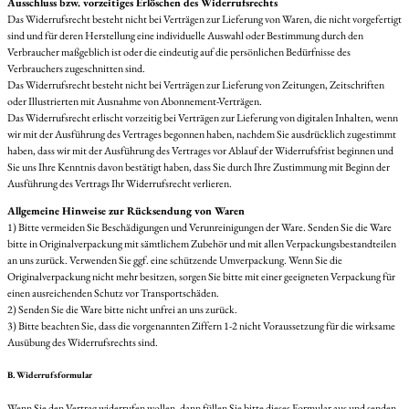
Ausschluss bzw. vorzeitiges Erlöschen des Widerrufsrechts
Das Widerrufsrecht besteht nicht bei Verträgen zur Lieferung von Waren, die nicht vorgefertigt
sind und für deren Herstellung eine individuelle Auswahl oder Bestimmung durch den
Verbraucher maßgeblich ist oder die eindeutig auf die persönlichen Bedürfnisse des
Verbrauchers zugeschnitten sind.
Das Widerrufsrecht besteht nicht bei Verträgen zur Lieferung von Zeitungen, Zeitschriften
oder Illustrierten mit Ausnahme von Abonnement-Verträgen.
Das Widerrufsrecht erlischt vorzeitig bei Verträgen zur Lieferung von digitalen Inhalten, wenn
wir mit der Ausführung des Vertrages begonnen haben, nachdem Sie ausdrücklich zugestimmt
haben, dass wir mit der Ausführung des Vertrages vor Ablauf der Widerrufsfrist beginnen und
Sie uns Ihre Kenntnis davon bestätigt haben, dass Sie durch Ihre Zustimmung mit Beginn der
Ausführung des Vertrags Ihr Widerrufsrecht verlieren.
Allgemeine Hinweise zur Rücksendung von Waren
1) Bitte vermeiden Sie Beschädigungen und Verunreinigungen der Ware. Senden Sie die Ware
bitte in Originalverpackung mit sämtlichem Zubehör und mit allen Verpackungsbestandteilen
an uns zurück. Verwenden Sie ggf. eine schützende Umverpackung. Wenn Sie die
Originalverpackung nicht mehr besitzen, sorgen Sie bitte mit einer geeigneten Verpackung für
einen ausreichenden Schutz vor Transportschäden.
2) Senden Sie die Ware bitte nicht unfrei an uns zurück.
3) Bitte beachten Sie, dass die vorgenannten Ziffern 1-2 nicht Voraussetzung für die wirksame
Ausübung des Widerrufsrechts sind.
B. Widerrufsformular
Wenn Sie den Vertrag widerrufen wollen, dann füllen Sie bitte dieses Formular aus und senden