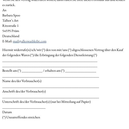
es zurück.
An
Barbara Spoo
Talbot’s Art
Ritzstraße 1
54595 Prüm
Deutschland
E-Mail:
mail@alleswasbleibt.com
Hiermit widerrufe(n) ich/wir (*) den von mir/uns (*) abgeschlossenen Vertrag über den Kauf
der folgenden Waren (*)/die Erbringung der folgenden Dienstleistung (*)
_______________________________________________________
_______________________________________________________
Bestellt am (*) ____________ / erhalten am (*) __________________
________________________________________________________
Name des/der Verbraucher(s)
________________________________________________________
Anschrift des/der Verbraucher(s)
________________________________________________________
Unterschrift des/der Verbraucher(s) (nur bei Mitteilung auf Papier)
_________________________
Datum
(*) Unzutreffendes streichen